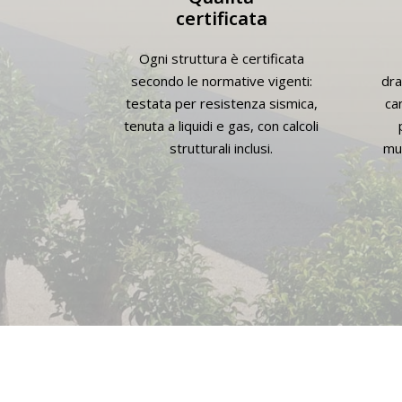
certificata
Ogni struttura è certificata
secondo le normative vigenti:
dra
testata per resistenza sismica,
can
tenuta a liquidi e gas, con calcoli
strutturali inclusi.
mur