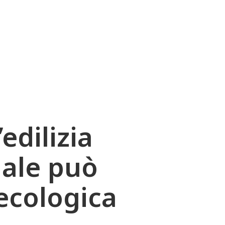
edilizia
iale può
ecologica