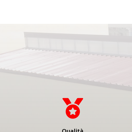

Qualità