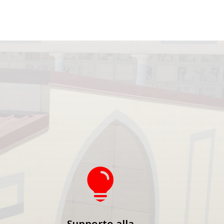

Supporto alla