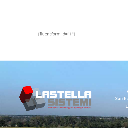
[fluentform id="1"]
San R