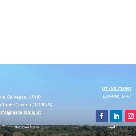
011-20 71 091
Lun-Ven: 8-17
Via Chivasso, 49/10
affaele Cimena (TORINO)
info@lastellaluigi.it