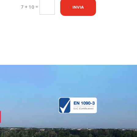
=
7 + 10
INVIA